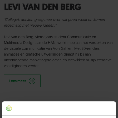
LEVI VAN DEN BERG
"Collega's denken graag mee over wat goed werkt en komen
regelmatig met nieuwe ideeën."
Levi van den Berg, vierdejaars student Communicatie en
Multimedia Design aan de HAN, werkt mee aan het versterken van
de visuele communicatie van Von Gahlen. Met 3D-renders,
animaties en grafische uitwerkingen draagt hij bij aan
uiteenlopende marketingprojecten en ontwikkelt hij zijn creatieve
vaardigheden verder.
Lees meer
TIMO KETELAAR, HUMAN