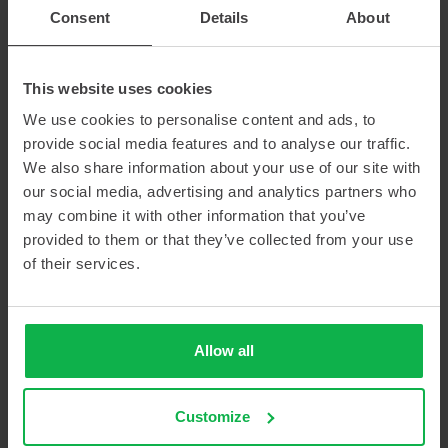
RESOURCE MANAGEMENT
Consent
Details
About
“Ik heb een waardevol aandeel gehad in het delen van inzichten
binnen het bedrijf.”
This website uses cookies
Tijdens zijn afstudeerstage bij Von Gahlen onderzocht Timo
We use cookies to personalise content and ads, to
Ketelaar, vierdejaars student Human Resource Management aan de
provide social media features and to analyse our traffic.
HAN, hoe medewerkers de werkdruk ervaren. Door resultaten uit
We also share information about your use of our site with
het PMO-onderzoek te analyseren en hierover in gesprek te gaan
our social media, advertising and analytics partners who
met collega’s, teamleiders en directie, leverde hij concrete
may combine it with other information that you’ve
adviezen voor een prettige en efficiënte werkomgeving.
provided to them or that they’ve collected from your use
of their services.
Lees meer
Allow all
Customize